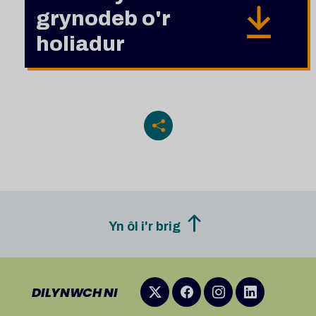
grynodeb o'r
holiadur
Yn ôl i'r brig
DILYNWCH NI