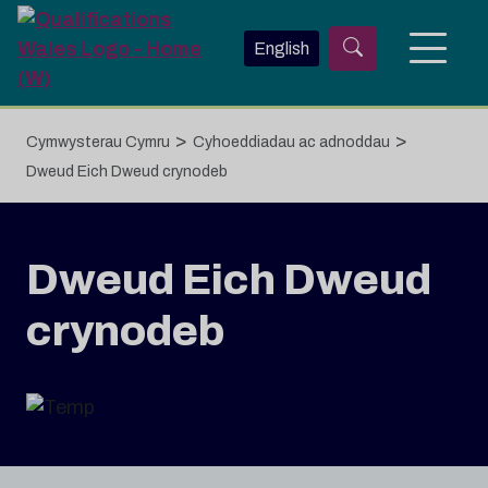
Neidio i'r prif gynnwys
English
>
>
Cymwysterau Cymru
Cyhoeddiadau ac adnoddau
Dweud Eich Dweud crynodeb
Dweud Eich Dweud
crynodeb