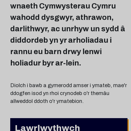
wnaeth Cymwysterau Cymru
wahodd dysgwyr, athrawon,
darlithwyr, ac unrhyw un sydd â
diddordeb yn yr arholiadau i
rannu eu barn drwy lenwi
holiadur byr ar-lein.
Diolch i bawb a gymerodd amser i ymateb, mae'r
ddogfen isod yn rhoi crynodeb o'r themâu
allweddol ddoth o'r ymatebion.
Lawrlwythwch