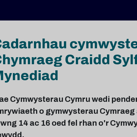
adarnhau cymwyste
hymraeg Craidd Sylf
Mynediad
ae Cymwysterau Cymru wedi penderfy
mrywiaeth o gymwysterau Cymraeg a f
hwng 14 ac 16 oed fel rhan o'r Cymw
ewydd.