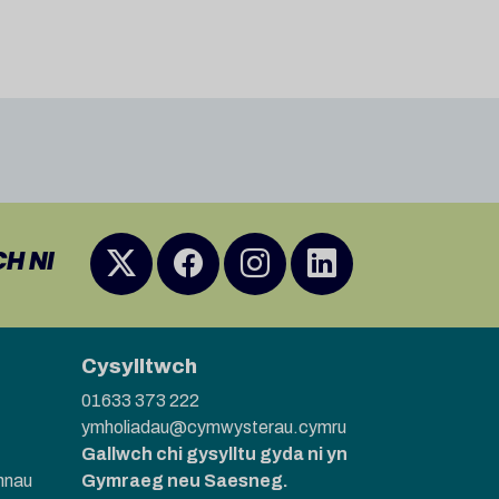
H NI
Cysylltwch
01633 373 222
ymholiadau@cymwysterau.cymru
Gallwch chi gysylltu gyda ni yn
nnau
Gymraeg neu Saesneg.