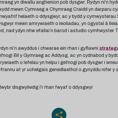
mraeg yn diwallu anghenion pob dysgwr. Rydyn ni’n h
wydd mewn Cymraeg a Chymraeg Craidd yn darparu cyrs
 mwyafrif helaeth o ddysgwyr, ac y bydd y cymwysterau 
sgwyr mewn amrywiaeth o leoliadau, yn ogystal â lleiaf
wd, nad ydyn nhw efallai’n barod i astudio cymhwyster
dyn ni’n awyddus i chwarae ein rhan i gyflawni
strateg
fnogi Bil y Gymraeg ac Addysg, ac yn cydnabod y bydd 
ywiaeth o lefelau yn helpu i gefnogi pob dysgwr i wne
frannu at yr uchelgais genedlaethol o gynyddu nifer 
llwybr disgwyliedig i'r rhan fwyaf o ddysgwyr