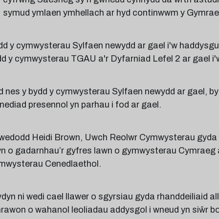
symud ymlaen ymhellach ar hyd continwwm y Gymra
d y cymwysterau Sylfaen newydd ar gael i'w haddysgu a
d y cymwysterau TGAU a'r Dyfarniad Lefel 2 ar gael i
d nes y bydd y cymwysterau Sylfaen newydd ar gael, 
ediad presennol yn parhau i fod ar gael.
wedodd Heidi Brown, Uwch Reolwr Cymwysterau gyda C
n o gadarnhau’r gyfres lawn o gymwysterau Cymraeg a f
mwysterau Cenedlaethol.
dyn ni wedi cael llawer o sgyrsiau gyda rhanddeiliaid a
rawon o wahanol leoliadau addysgol i wneud yn siŵr 