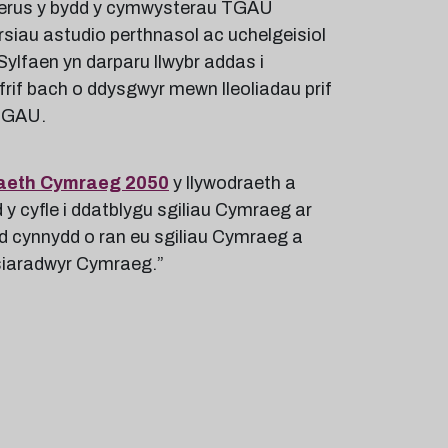
yderus y bydd y cymwysterau TGAU
iau astudio perthnasol ac uchelgeisiol
Sylfaen yn darparu llwybr addas i
rif bach o ddysgwyr mewn lleoliadau prif
 TGAU.
aeth Cymraeg 2050
y llywodraeth a
y cyfle i ddatblygu sgiliau Cymraeg ar
ud cynnydd o ran eu sgiliau Cymraeg a
y siaradwyr Cymraeg.”