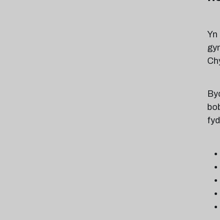
Yn 
gy
Ch
Byd
bob
fy