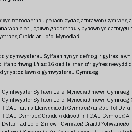
dilyn trafodaethau pellach gydag athrawon Cymraeg ar
nharach eleni, gallwn gadarnhau y byddwn yn datblyg
ymraeg Craidd ar Lefel Mynediad.
d y cymwysterau Sylfaen hyn yn cefnogi'r gyfres lawn
l ifanc rhwng 14 ac 16 oed fel rhan o'r gyfres newydd 
dd yr ystod lawn o gymwysterau Cymraeg:
Cymhwyster Sylfaen Lefel Mynediad mewn Cymraeg
Cymhwyster Sylfaen Lefel Mynediad mewn Cymraeg 
TGAU Iaith a Llenyddiaeth Gymraeg (ar gael fel Dyfa
TGAU Cymraeg Craidd (i ddisodli'r TGAU Cymraeg Ail 
Dyfarniad Lefel 2 mewn Cymraeg Craidd Ychwanegol (
cyfrwng Saesneg sy’n gwneud cynnydd da wrth astudi