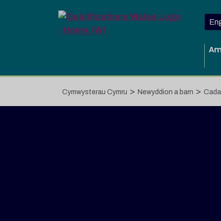
Neidio i'r prif gynnwys
Eng
Am
>
>
Cymwysterau Cymru
Newyddion a barn
Cadar