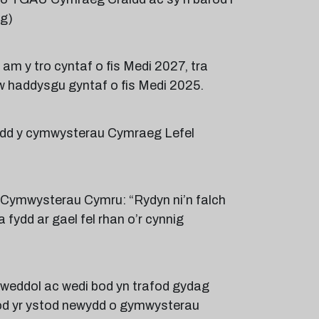
eg)
m y tro cyntaf o fis Medi 2027, tra
'w haddysgu gyntaf o fis Medi 2025.
bydd y cymwysterau Cymraeg Lefel
ymwysterau Cymru: “Rydyn ni’n falch
ydd ar gael fel rhan o’r cynnig
llweddol ac wedi bod yn trafod gydag
bod yr ystod newydd o gymwysterau