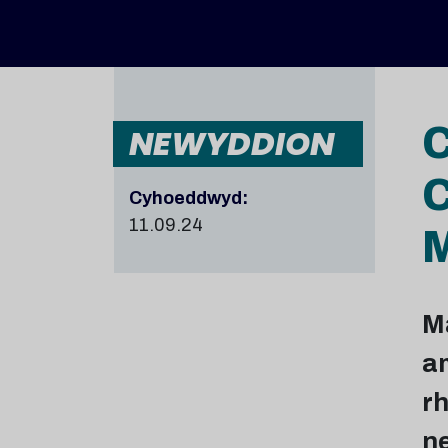
C
NEWYDDION
C
Cyhoeddwyd:
11.09.24
M
a
r
n