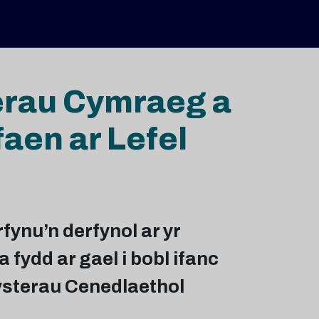
rau Cymraeg a
aen ar Lefel
nu’n derfynol ar yr
ydd ar gael i bobl ifanc
ysterau Cenedlaethol