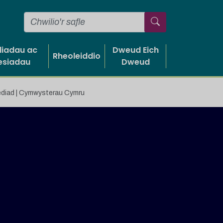
liadau ac
Dweud Eich
Rheoleiddio
esiadau
Dweud
ediad | Cymwysterau Cymru