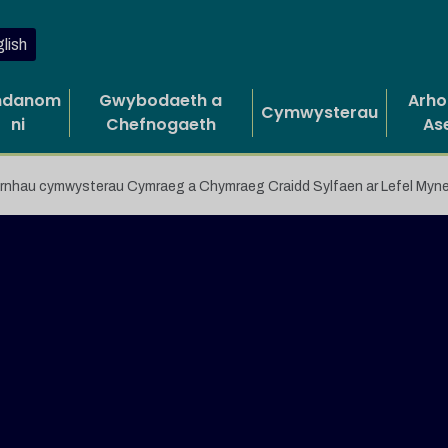
lish
danom
Gwybodaeth a
Arho
Cymwysterau
ni
Chefnogaeth
As
nhau cymwysterau Cymraeg a Chymraeg Craidd Sylfaen ar Lefel Myn