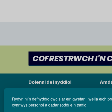
COFRESTRWCH I'N 
Dolenni defnyddiol
Amda
Cymwysterau yng Nghymru
Swyddi
Rheololeiddio
Strate
Rydyn ni’n defnyddio cwcis ar ein gwefan i wella eich pr
Ymchwil ac Ystadegau
Strwyt
cynnwys personol a dadansoddi ein traffig.
Cymwysterau cyfrwng Cymraeg
Newydd