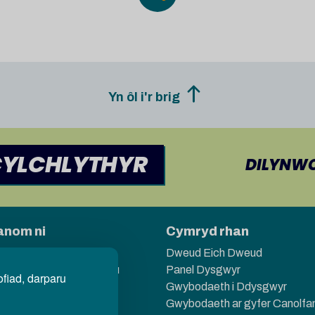
Yn ôl i'r brig
CYLCHLYTHYR
DILYNWC
nom ni
Cymryd rhan
 a Chyfleoedd
Dweud Eich Dweud
gaethau ac Adroddiadau
Panel Dysgwyr
ofiad, darparu
hur a Llywodraethu
Gwybodaeth i Ddysgwyr
ion a Barn
Gwybodaeth ar gyfer Canolfa