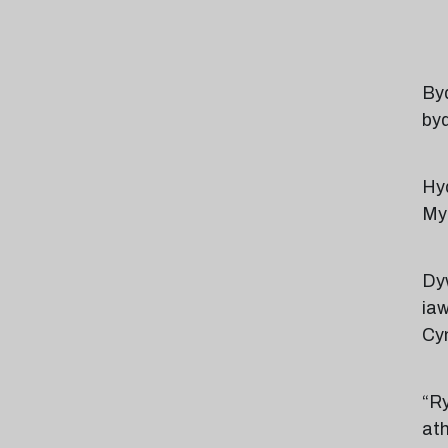
Byd
byd
Hy
Myn
Dy
iaw
Cy
“Ry
ath