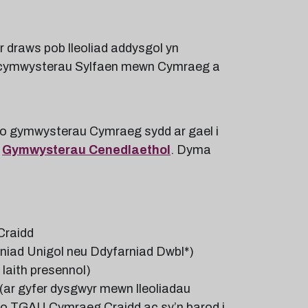
 draws pob lleoliad addysgol yn
u cymwysterau Sylfaen mewn Cymraeg a
 o gymwysterau Cymraeg sydd ar gael i
o
Gymwysterau Cenedlaethol
. Dyma
Craidd
rniad Unigol neu Ddyfarniad Dwbl*)
Iaith presennol)
ar gyfer dysgwyr mewn lleoliadau
o TGAU Cymraeg Craidd ac sy’n barod i