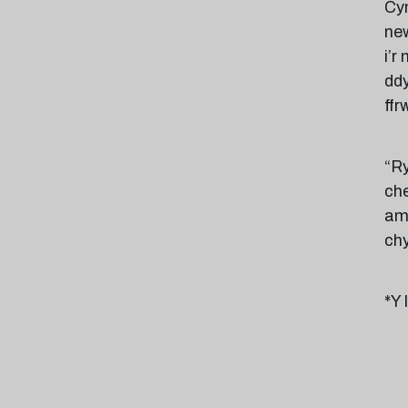
Cy
ne
i’r
ddy
ffr
“Ry
che
amr
chy
*Y 