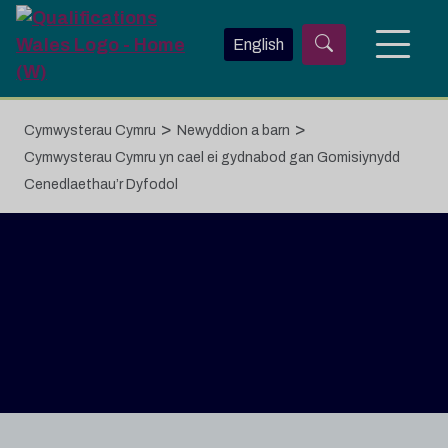
Neidio i'r prif gynnwys
English
>
>
Cymwysterau Cymru
Newyddion a barn
Cymwysterau Cymru yn cael ei gydnabod gan Gomisiynydd
Cenedlaethau’r Dyfodol