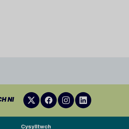
H NI
Cysylltwch