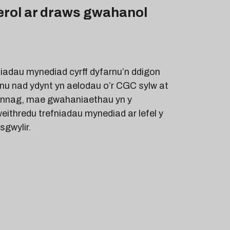
erol ar draws gwahanol
iadau mynediad cyrff dyfarnu’n ddigon
arnu nad ydynt yn aelodau o’r CGC sylw at
bynnag, mae gwahaniaethau yn y
eithredu trefniadau mynediad ar lefel y
sgwylir.