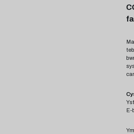
C
f
Mae
teb
bwr
sys
can
Cy
Ys
E-
Ym