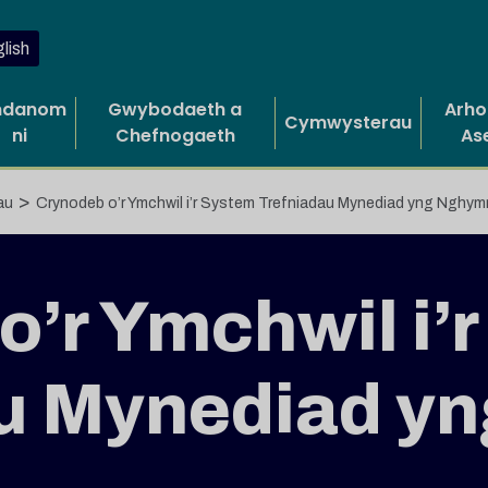
lish
danom
Gwybodaeth a
Arho
Cymwysterau
ni
Chefnogaeth
As
>
au
Crynodeb o’r Ymchwil i’r System Trefniadau Mynediad yng Nghym
o’r Ymchwil i’
u Mynediad yn