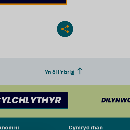
Yn ôl i'r brig
CYLCHLYTHYR
DILYNWC
nom ni
Cymryd rhan