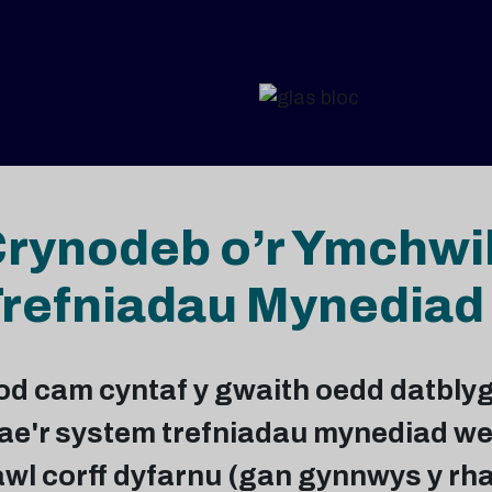
rynodeb o’r Ymchwil
refniadau Mynediad
d cam cyntaf y gwaith oedd datblygu
e'r system trefniadau mynediad wed
wl corff dyfarnu (gan gynnwys y rhai