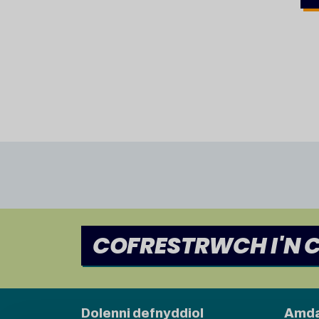
COFRESTRWCH I'N 
Dolenni defnyddiol
Amda