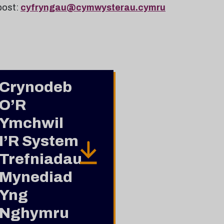
bost:
cyfryngau@cymwysterau.cymru
Crynodeb
O’R
Ymchwil
I’R System
Trefniadau
Mynediad
Yng
Nghymru