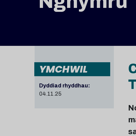
Nghymru
C
YMCHWIL
T
Dyddiad rhyddhau:
04.11.25
No
ma
sa