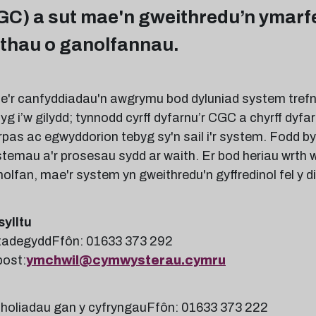
GC) a sut mae'n gweithredu’n ymarf
athau o ganolfannau.
'r canfyddiadau'n awgrymu bod dyluniad system trefn
yg i’w gilydd; tynnodd cyrff dyfarnu’r CGC a chyrff dyf
pas ac egwyddorion tebyg sy'n sail i'r system. Fodd 
temau a'r prosesau sydd ar waith. Er bod heriau wrth w
olfan, mae'r system yn gweithredu'n gyffredinol fel y di
sylltu
tadegyddFfôn: 01633 373 292
bost:
ymchwil@cymwysterau.cymru
holiadau gan y cyfryngauFfôn: 01633 373 222