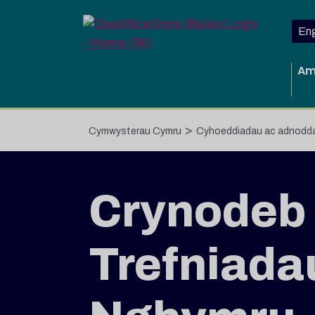
Neidio i'r prif gynnwys
Eng
Am
>
Cymwysterau Cymru
Cyhoeddiadau ac adnodd
Crynodeb 
Trefniada