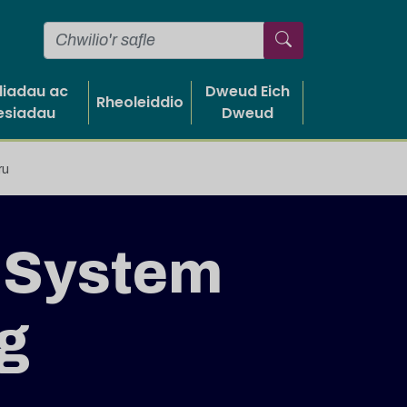
liadau ac
Dweud Eich
Rheoleiddio
esiadau
Dweud
ru
r System
g