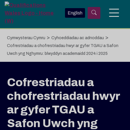
Neidio i'r prif gynnwys
English
>
>
Cymwysterau Cymru
Cyhoeddiadau ac adnoddau
Cofrestriadau a chofrestriadau hwyr ar gyfer TGAU a Safon
Uwch yng Nghymru: blwyddyn academaidd 2024 i 2025
Cofrestriadau a
chofrestriadau hwyr
ar gyfer TGAU a
Safon Uwch yng