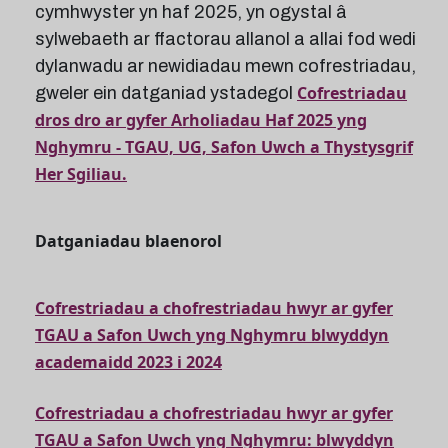
cymhwyster yn haf 2025, yn ogystal â
sylwebaeth ar ffactorau allanol a allai fod wedi
dylanwadu ar newidiadau mewn cofrestriadau,
Cofrestriadau
gweler ein datganiad ystadegol
dros dro ar gyfer Arholiadau Haf 2025 yng
Nghymru - TGAU, UG, Safon Uwch a Thystysgrif
Her Sgiliau.
Datganiadau blaenorol
Cofrestriadau a chofrestriadau hwyr ar gyfer
TGAU a Safon Uwch yng Nghymru blwyddyn
academaidd 2023 i 2024
Cofrestriadau a chofrestriadau hwyr ar gyfer
TGAU a Safon Uwch yng Nghymru: blwyddyn