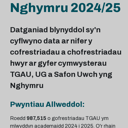
Nghymru 2024/25
Datganiad blynyddol sy'n
cyflwyno data ar nifer y
cofrestriadau a chofrestriadau
hwyr ar gyfer cymwysterau
TGAU, UG a Safon Uwch yng
Nghymru
Pwyntiau Allweddol:
Roedd
987,515
o gofrestriadau TGAU ym
mlwyddyn academaidd 2024 i 2025. O'r rhain