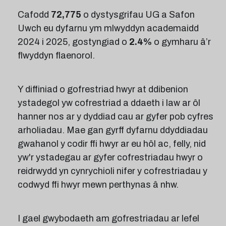
Cafodd
72,775
o dystysgrifau UG a Safon
Uwch eu dyfarnu ym mlwyddyn academaidd
2024 i 2025, gostyngiad o
2.4%
o gymharu â’r
flwyddyn flaenorol.
Y diffiniad o gofrestriad hwyr at ddibenion
ystadegol yw cofrestriad a ddaeth i law ar ôl
hanner nos ar y dyddiad cau ar gyfer pob cyfres
arholiadau. Mae gan gyrff dyfarnu ddyddiadau
gwahanol y codir ffi hwyr ar eu hôl ac, felly, nid
yw'r ystadegau ar gyfer cofrestriadau hwyr o
reidrwydd yn cynrychioli nifer y cofrestriadau y
codwyd ffi hwyr mewn perthynas â nhw.
I gael gwybodaeth am gofrestriadau ar lefel