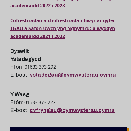
academaidd 2022 i 2023
Cofrestriadau a chofrestriadau hwyr ar gyfer
TGAU a Safon Uwch yng Nghymru: blwyddyn
academaidd 2021 i 2022
Cyswllt
Ystadegydd
01633 373 292
Ffôn:
E-bost:
ystadegau@cymwysterau.cymru
Y Wasg
: 01633 373 222
Ffôn
E-bost:
cyfryngau@cymwysterau.cymru