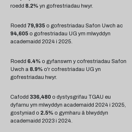
roedd
8.2%
yn gofrestriadau hwyr.
Roedd
79,935
o gofrestriadau Safon Uwch ac
94,605
o gofrestriadau UG ym mlwyddyn
academaidd 2024 i 2025.
Roedd
6.4%
o gyfanswm y cofrestriadau Safon
Uwch a
8.9%
o'r cofrestriadau UG yn
gofrestriadau hwyr.
Cafodd
336,480
o dystysgrifau TGAU eu
dyfarnu ym mlwyddyn academaidd 2024 i 2025,
gostyniad o
2.5%
o gymharu â blwyddyn
academaidd 2023 i 2024.