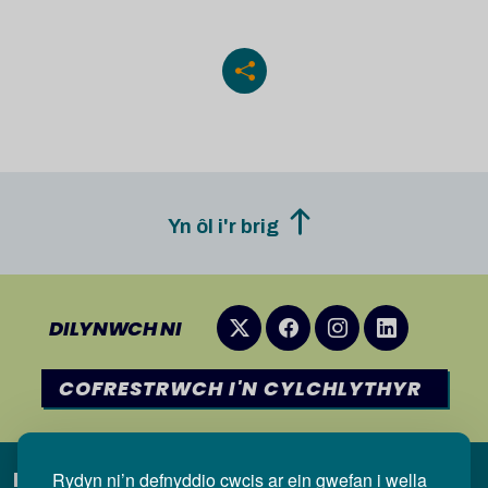
Yn ôl i'r brig
DILYNWCH NI
COFRESTRWCH I'N CYLCHLYTHYR
Rydyn ni’n defnyddio cwcis ar ein gwefan i wella
Dolenni defnyddiol